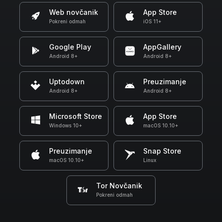
Web novčanik
App Store
Pokreni odmah
iOS 11+
Google Play
AppGallery
Android 8+
Android 8+
Uptodown
Preuzimanje
Android 8+
Android 8+
Microsoft Store
App Store
Windows 10+
macOS 10.10+
Preuzimanje
Snap Store
macOS 10.10+
Linux
Tor Novčanik
Pokreni odmah