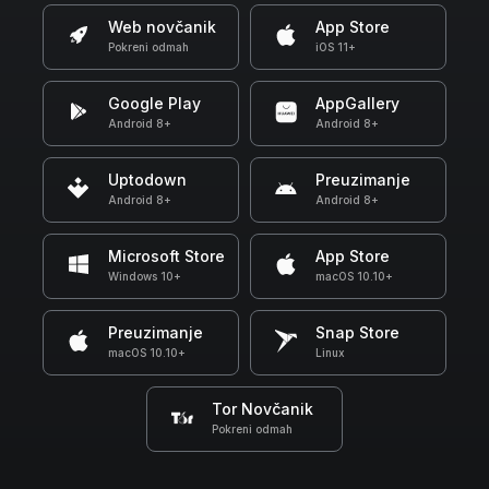
Web novčanik
App Store
Pokreni odmah
iOS 11+
Google Play
AppGallery
Android 8+
Android 8+
Uptodown
Preuzimanje
Android 8+
Android 8+
Microsoft Store
App Store
Windows 10+
macOS 10.10+
Preuzimanje
Snap Store
macOS 10.10+
Linux
Tor Novčanik
Pokreni odmah