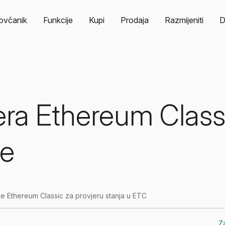
ovčanik
Funkcije
Kupi
Prodaja
Razmijeniti
D
era Ethereum Class
se
te Ethereum Classic za provjeru stanja u ETC
Za