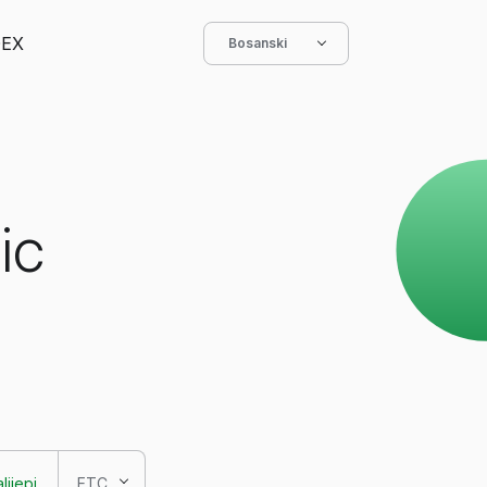
EX
Bosanski
ic
lijepi
ETC