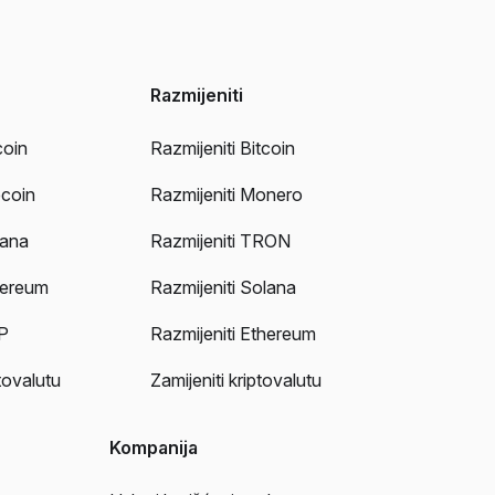
Razmijeniti
coin
Razmijeniti Bitcoin
ecoin
Razmijeniti Monero
lana
Razmijeniti TRON
hereum
Razmijeniti Solana
P
Razmijeniti Ethereum
tovalutu
Zamijeniti kriptovalutu
Kompanija