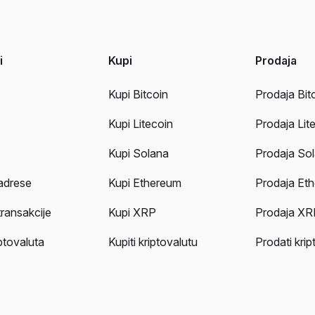
i
Kupi
Prodaja
Kupi Bitcoin
Prodaja Bit
Kupi Litecoin
Prodaja Lit
Kupi Solana
Prodaja So
adrese
Kupi Ethereum
Prodaja Et
transakcije
Kupi XRP
Prodaja XR
iptovaluta
Kupiti kriptovalutu
Prodati krip