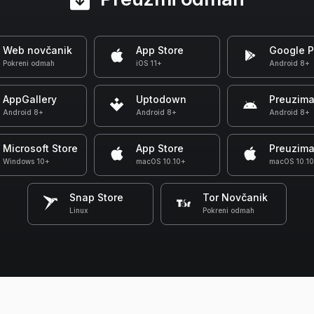
Web novčanik
App Store
Google P
Pokreni odmah
iOS 11+
Android 8+
AppGallery
Uptodown
Preuzima
Android 8+
Android 8+
Android 8+
Microsoft Store
App Store
Preuzima
Windows 10+
macOS 10.10+
macOS 10.1
Snap Store
Tor Novčanik
Linux
Pokreni odmah