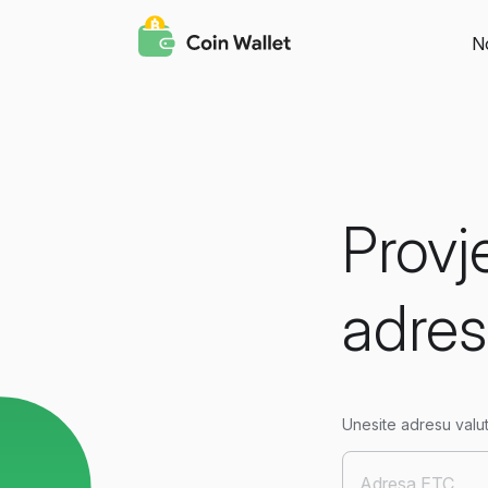
N
Provj
adre
Unesite adresu valu