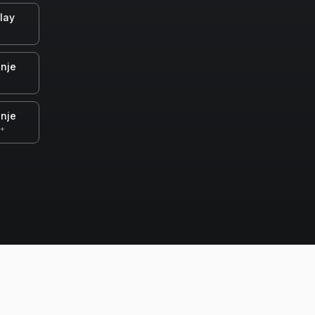
lay
nje
nje
0+