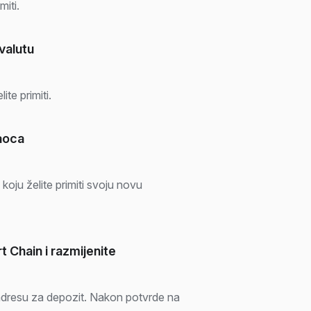
miti.
ovalutu
ite primiti.
aoca
oju želite primiti svoju novu
t Chain i razmijenite
dresu za depozit. Nakon potvrde na