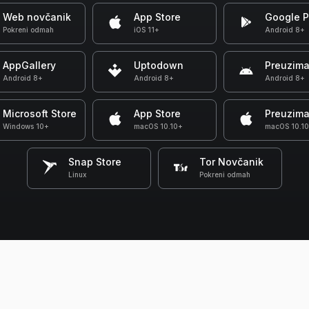
Web novčanik
App Store
Google P
Pokreni odmah
iOS 11+
Android 8+
AppGallery
Uptodown
Preuzima
Android 8+
Android 8+
Android 8+
Microsoft Store
App Store
Preuzima
Windows 10+
macOS 10.10+
macOS 10.1
Snap Store
Tor Novčanik
Linux
Pokreni odmah