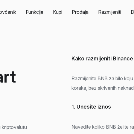
ovčanik
Funkcije
Kupi
Prodaja
Razmijeniti
D
Kako razmijeniti Binance
rt
Razmijenite BNB za bilo koju
koraka, bez skrivenih naknada 
1. Unesite iznos
Navedite koliko BNB želite raz
 kriptovalutu