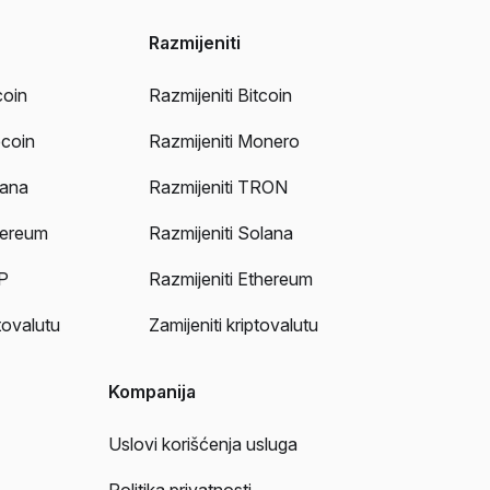
Razmijeniti
coin
Razmijeniti Bitcoin
ecoin
Razmijeniti Monero
lana
Razmijeniti TRON
hereum
Razmijeniti Solana
P
Razmijeniti Ethereum
tovalutu
Zamijeniti kriptovalutu
Kompanija
Uslovi korišćenja usluga