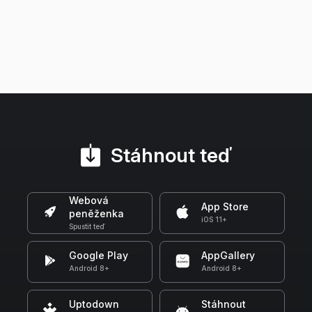
Stáhnout teď
Webová
App Store
peněženka
iOS 11+
Spustit teď
Google Play
AppGallery
Android 8+
Android 8+
Uptodown
Stáhnout