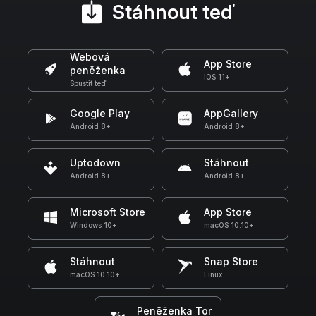
Stáhnout teď
Webová
App Store
peněženka
iOS 11+
Spustit teď
Google Play
AppGallery
Android 8+
Android 8+
Uptodown
Stáhnout
Android 8+
Android 8+
Microsoft Store
App Store
Windows 10+
macOS 10.10+
Stáhnout
Snap Store
macOS 10.10+
Linux
Peněženka Tor