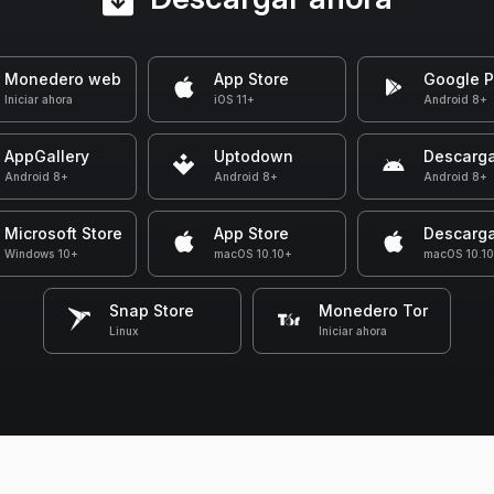
Monedero web
App Store
Google P
Iniciar ahora
iOS 11+
Android 8+
AppGallery
Uptodown
Descarga
Android 8+
Android 8+
Android 8+
Microsoft Store
App Store
Descarga
Windows 10+
macOS 10.10+
macOS 10.1
Snap Store
Monedero Tor
Linux
Iniciar ahora