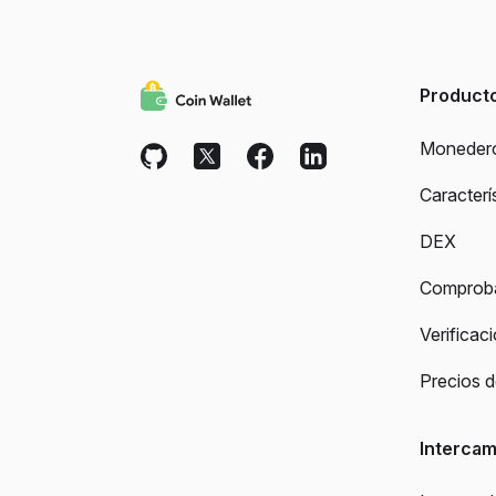
Product
Moneder
Caracterí
DEX
Comproba
Verificac
Precios 
Intercam