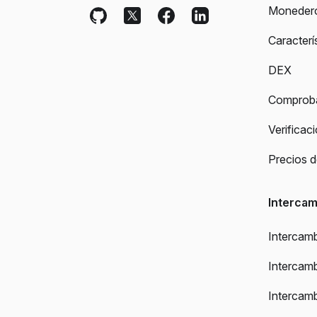
Moneder
Caracterí
DEX
Comproba
Verificac
Precios 
Intercam
Intercamb
Intercam
Intercam