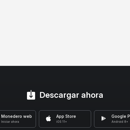
Descargar ahora
Monedero web
App Store
Google P
Iniciar ahora
iOS 11+
Android 8+