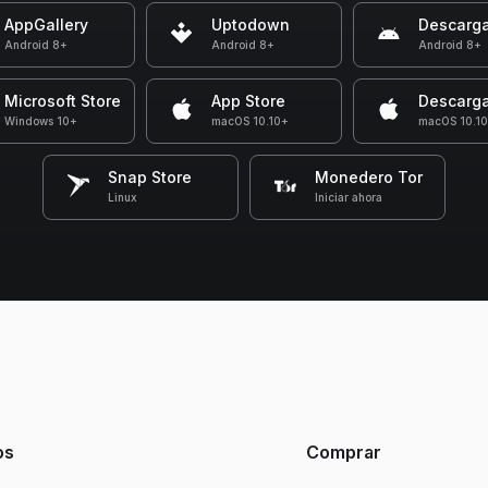
AppGallery
Uptodown
Descarga
Android 8+
Android 8+
Android 8+
Microsoft Store
App Store
Descarga
Windows 10+
macOS 10.10+
macOS 10.1
Snap Store
Monedero Tor
Linux
Iniciar ahora
os
Comprar