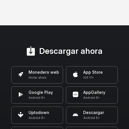
Descargar ahora
Monedero web
App Store
Iniciar ahora
iOS 11+
Google Play
AppGallery
Android 8+
Android 8+
Uptodown
Descargar
Android 8+
Android 8+