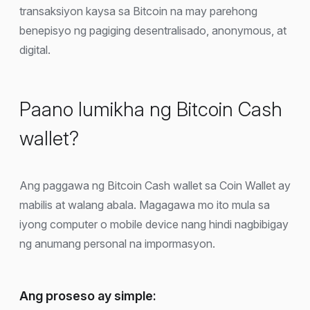
transaksiyon kaysa sa Bitcoin na may parehong
benepisyo ng pagiging desentralisado, anonymous, at
digital.
Paano lumikha ng Bitcoin Cash
wallet?
Ang paggawa ng Bitcoin Cash wallet sa Coin Wallet ay
mabilis at walang abala. Magagawa mo ito mula sa
iyong computer o mobile device nang hindi nagbibigay
ng anumang personal na impormasyon.
Ang proseso ay simple: