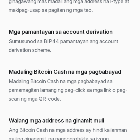
ginagawang mas madali ang mga address na i-type at
makipag-usap sa pagitan ng mga tao.
Mga pamantayan sa account derivation
Sumusunod sa BIP44 pamantayan ang account
derivation scheme.
Madaling Bitcoin Cash na mga pagbabayad
Madaling Bitcoin Cash na mga pagbabayad sa
pamamagitan lamang ng pag-click sa mga link o pag-
scan ng mga QR-code.
Walang mga address na ginamit muli
Ang Bitcoin Cash na mga address ay hindi kailanman
muling ginagamit, na nagpoprotekta sa iyong