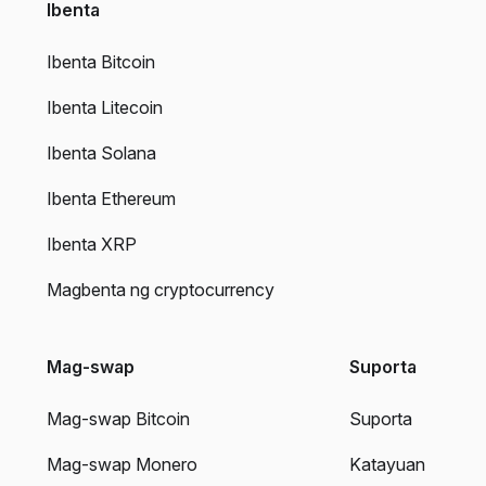
Ibenta
Ibenta Bitcoin
Ibenta Litecoin
Ibenta Solana
Ibenta Ethereum
Ibenta XRP
Magbenta ng cryptocurrency
Mag-swap
Suporta
Mag-swap Bitcoin
Suporta
Mag-swap Monero
Katayuan