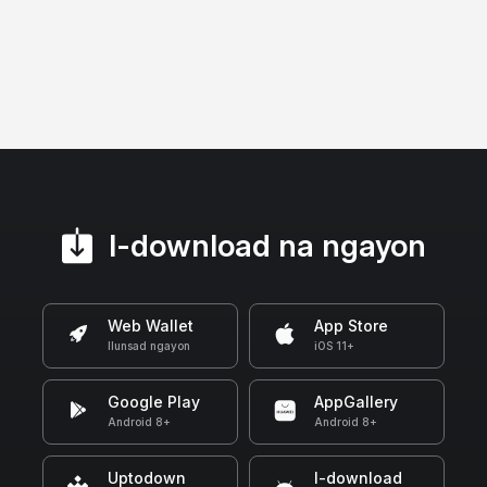
I-download na ngayon
Web Wallet
App Store
Ilunsad ngayon
iOS 11+
Google Play
AppGallery
Android 8+
Android 8+
Uptodown
I-download