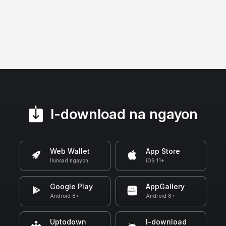
I-download na ngayon
Web Wallet
App Store
Ilunsad ngayon
iOS 11+
Google Play
AppGallery
Android 8+
Android 8+
Uptodown
I-download