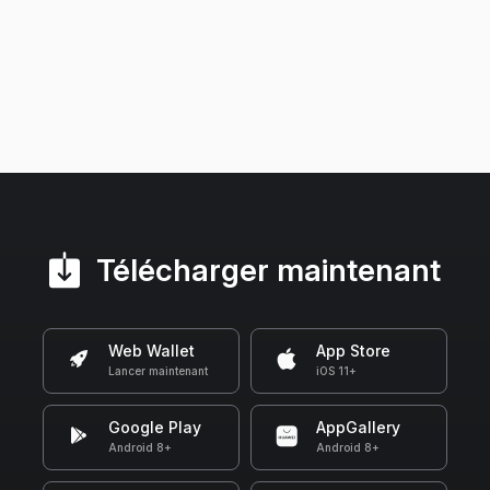
Télécharger maintenant
Web Wallet
App Store
Lancer maintenant
iOS 11+
Google Play
AppGallery
Android 8+
Android 8+