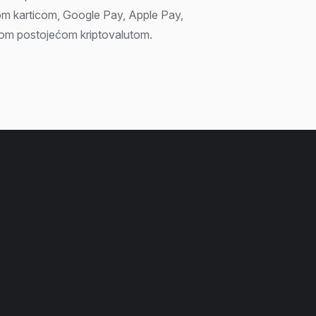
om karticom, Google Pay, Apple Pay,
vašom postojećom kriptovalutom.