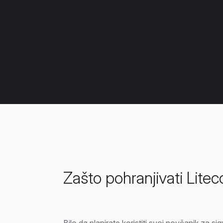
Zašto pohranjivati Litec
Bilo da planirate koristiti svoj novčanik za 