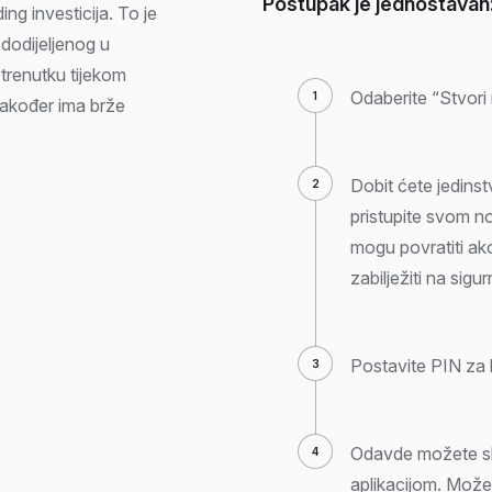
Postupak je jednostavan
ng investicija. To je
 dodijeljenog u
trenutku tijekom
Odaberite “Stvori
Također ima brže
Dobit ćete jedinst
pristupite svom n
mogu povratiti ako
zabilježiti na sig
Postavite PIN za 
Odavde možete slat
aplikacijom. Možet