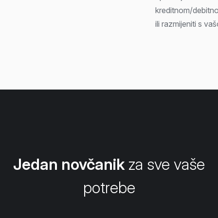
kreditnom/debitn
ili razmijeniti s 
Jedan novčanik
za sve vaše
potrebe