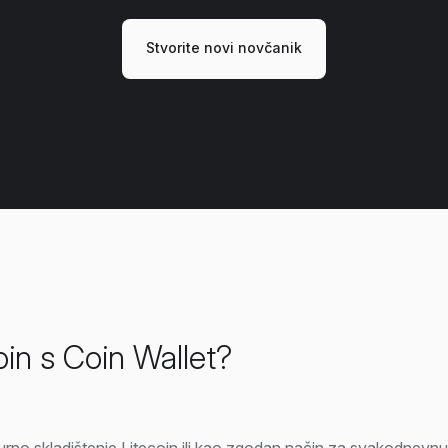
Stvorite novi novčanik
oin s Coin Wallet?
sigurno skladištenje Litecoin ili kao zgodan način za svakodnevn