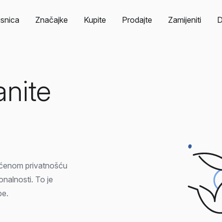
isnica
Značajke
Kupite
Prodajte
Zamijeniti
anite
tićenom privatnošću
nalnosti. To je
be.