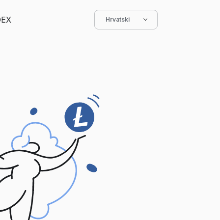
DEX
Hrvatski