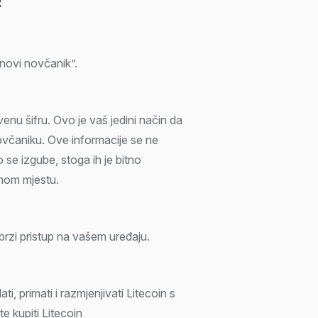
:
 novi novčanik”.
venu šifru. Ovo je vaš jedini način da
ovčaniku. Ove informacije se ne
 se izgube, stoga ih je bitno
urnom mjestu.
brzi pristup na vašem uređaju.
i, primati i razmjenjivati Litecoin s
e kupiti Litecoin