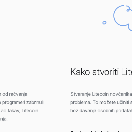
Kako stvoriti L
en od račvanja
Stvaranje Litecoin novčanika
e programeri zabrinuli
problema. To možete učiniti s
 Kao takav, Litecoin
bez davanja osobnih podata
nja.