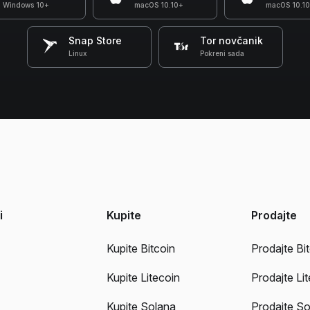
Windows 10+
macOS 10.10+
macOS 10.1
Snap Store
Tor novčanik
Linux
Pokreni sada
i
Kupite
Prodajte
Kupite Bitcoin
Prodajte Bi
Kupite Litecoin
Prodajte Li
Kupite Solana
Prodajte So