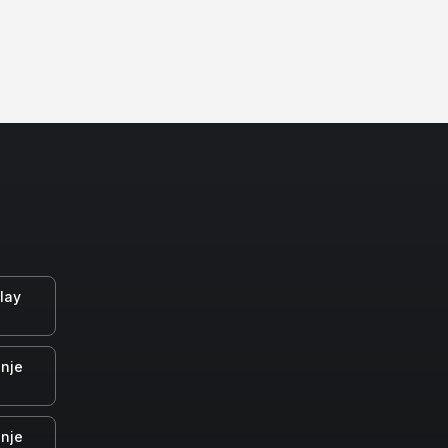
lay
nje
nje