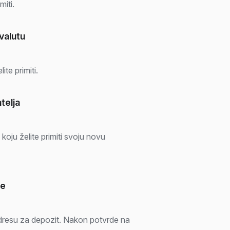
miti.
ovalutu
ite primiti.
telja
oju želite primiti svoju novu
te
dresu za depozit. Nakon potvrde na