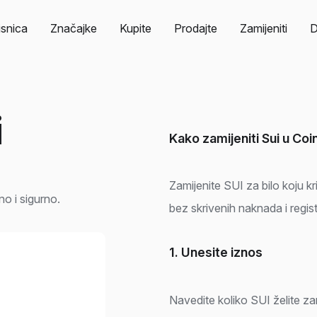
isnica
Značajke
Kupite
Prodajte
Zamijeniti
i
Kako zamijeniti Sui u Coi
Zamijenite SUI za bilo koju k
no i sigurno.
bez skrivenih naknada i regist
1. Unesite iznos
Navedite koliko SUI želite zam