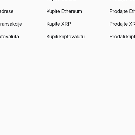
adrese
Kupite Ethereum
Prodajte E
transakcije
Kupite XRP
Prodajte X
iptovaluta
Kupiti kriptovalutu
Prodati krip