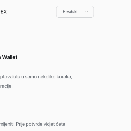
DEX
Hrvatski
n Wallet
riptovalutu u samo nekoliko koraka,
racije.
ijeniti. Prije potvrde vidjet ćete