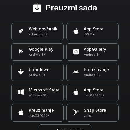
Preuzmi sada
Web novčanik
App Store
Pokreni sada
iOS 11+
Google Play
AppGallery
Android 8+
Android 8+
Uptodown
Preuzimanje
Android 8+
Android 8+
Microsoft Store
App Store
Windows 10+
macOS 10.10+
Preuzimanje
Snap Store
macOS 10.10+
Linux