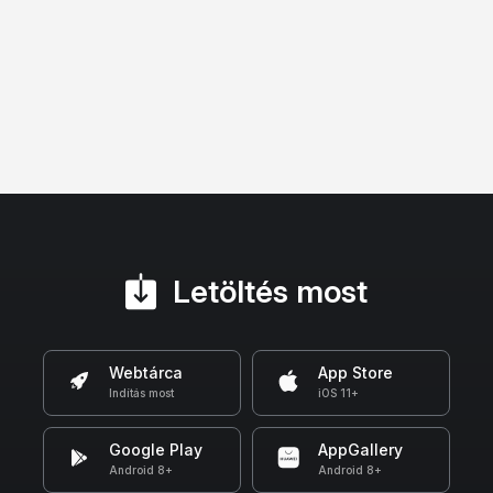
Letöltés most
Webtárca
App Store
Indítás most
iOS 11+
Google Play
AppGallery
Android 8+
Android 8+