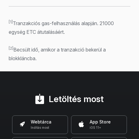
[1]
Tranzakciós gas-felhasználás alapján. 21000
egység ETC átutalásáért.
[2]
Becsült idő, amikor a tranzakció bekerül a
blokkláncba.
Letöltés most
Webtárca
App Store
Indítás most
iOS 11+