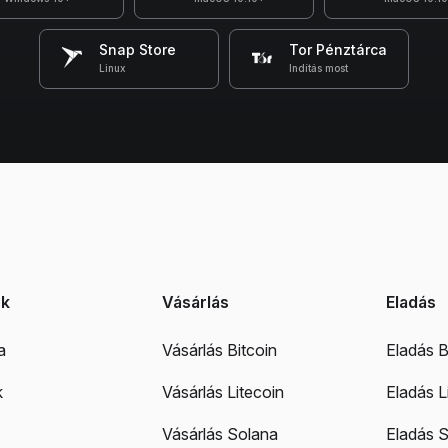
Snap Store
Tor Pénztárca
Linux
Indítás most
ek
Vásárlás
Eladás
a
Vásárlás Bitcoin
Eladás B
k
Vásárlás Litecoin
Eladás L
Vásárlás Solana
Eladás 