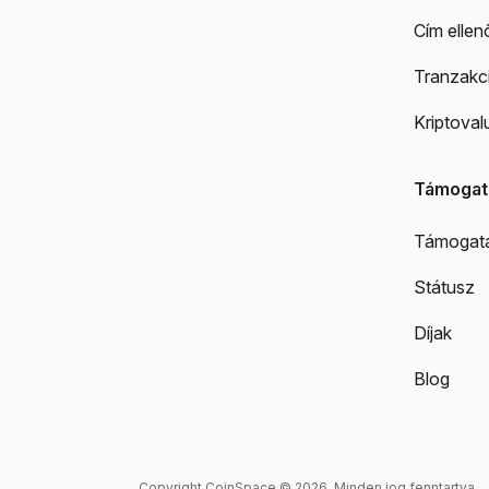
Cím ellen
Tranzakci
Kriptoval
Támogat
Támogat
Státusz
Díjak
Blog
Copyright CoinSpace © 2026. Minden jog fenntartva