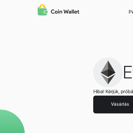
P
E
Hiba! Kérjük, próbál
Vásárlás