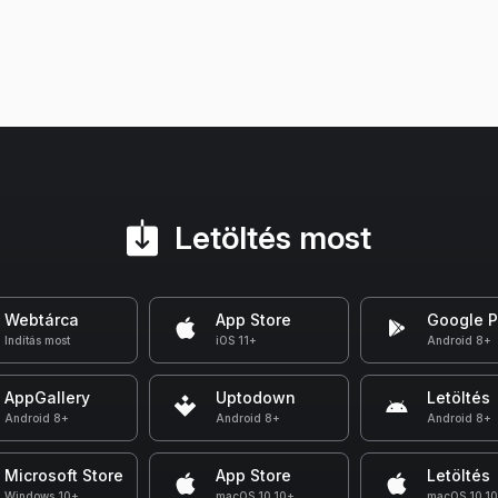
Letöltés most
Webtárca
App Store
Google P
Indítás most
iOS 11+
Android 8+
AppGallery
Uptodown
Letöltés
Android 8+
Android 8+
Android 8+
Microsoft Store
App Store
Letöltés
Windows 10+
macOS 10.10+
macOS 10.1