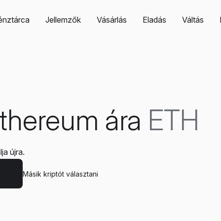
énztárca
Jellemzők
Vásárlás
Eladás
Váltás
thereum ára
ETH
ja újra.
Másik kriptót választani