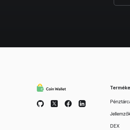
Termék
Pénztárc
Jellemző
DEX