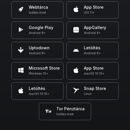
Webtárca
App Store
Indítás most
iOS 11+
Google Play
AppGallery
Android 8+
Android 8+
Uptodown
Letöltés
Android 8+
Android 8+
Microsoft Store
App Store
Windows 10+
macOS 10.10+
Letöltés
Snap Store
macOS 10.10+
Linux
Tor Pénztárca
Indítás most