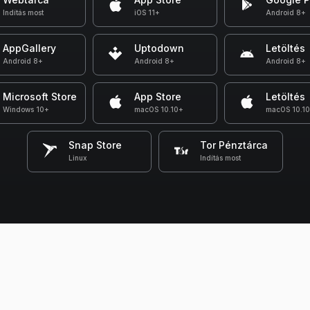
Indítás most
iOS 11+
Android 8+
AppGallery
Uptodown
Letöltés
Android 8+
Android 8+
Android 8+
Microsoft Store
App Store
Letöltés
Windows 10+
macOS 10.10+
macOS 10.1
Snap Store
Tor Pénztárca
Linux
Indítás most