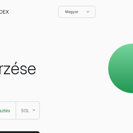
DEX
Magyar
őrzése
esztés
SOL