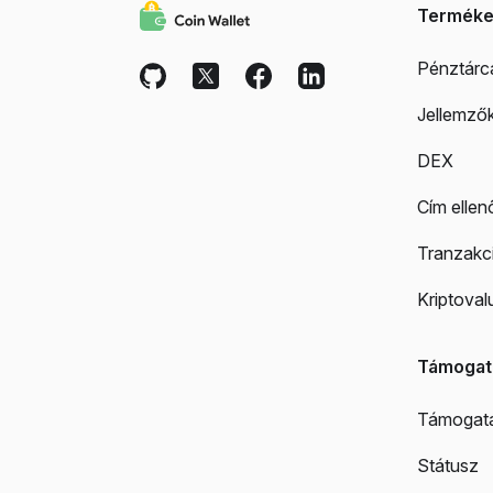
Termék
Pénztárc
Jellemző
DEX
Cím ellen
Tranzakci
Kriptoval
Támogat
Támogat
Státusz