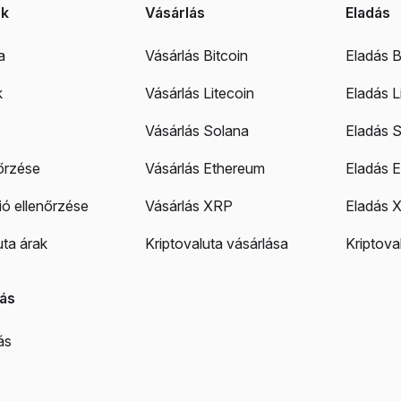
ek
Vásárlás
Eladás
a
Vásárlás Bitcoin
Eladás B
k
Vásárlás Litecoin
Eladás L
Vásárlás Solana
Eladás 
őrzése
Vásárlás Ethereum
Eladás 
ó ellenőrzése
Vásárlás XRP
Eladás 
uta árak
Kriptovaluta vásárlása
Kriptova
ás
ás