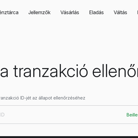
énztárca
Jellemzők
Vásárlás
Eladás
Váltás
a tranzakció ellen
ranzakció ID-jét az állapot ellenőrzéséhez
Beill