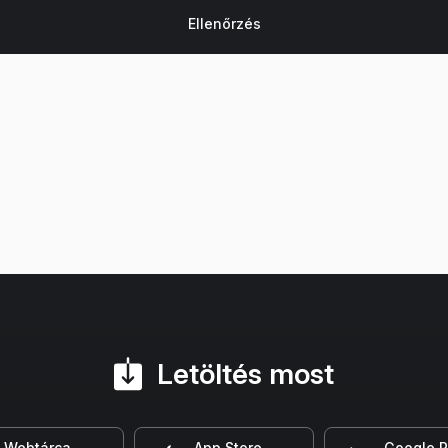
Letöltés most
Webtárca
App Store
Google P