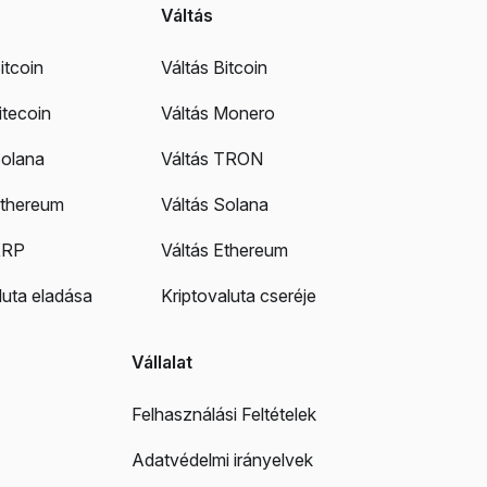
Váltás
itcoin
Váltás Bitcoin
itecoin
Váltás Monero
Solana
Váltás TRON
Ethereum
Váltás Solana
XRP
Váltás Ethereum
luta eladása
Kriptovaluta cseréje
Vállalat
Felhasználási Feltételek
Adatvédelmi irányelvek