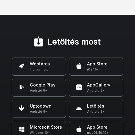
Letöltés most
Webtárca
App Store
Indítás most
iOS 11+
Google Play
AppGallery
Android 8+
Android 8+
Uptodown
Letöltés
Android 8+
Android 8+
Microsoft Store
App Store
Windows 10+
macOS 10.10+