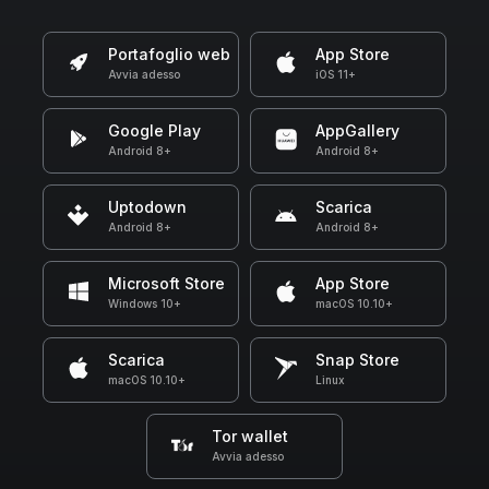
Portafoglio web
App Store
Avvia adesso
iOS 11+
Google Play
AppGallery
Android 8+
Android 8+
Uptodown
Scarica
Android 8+
Android 8+
Microsoft Store
App Store
Windows 10+
macOS 10.10+
Scarica
Snap Store
macOS 10.10+
Linux
Tor wallet
Avvia adesso