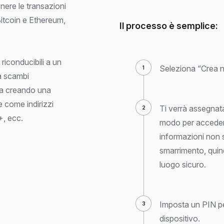
nere le transazioni
Bitcoin e Ethereum,
Il processo è semplice:
riconducibili a un
Seleziona “Crea n
a scambi
ma creando una
 come indirizzi
Ti verrà assegnat
+, ecc.
modo per accedere
informazioni non s
smarrimento, quind
luogo sicuro.
Imposta un PIN pe
dispositivo.