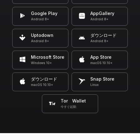
Google Play
AppGallery
Android 8+
Android 8+
Uptodown
ダウンロード
Android 8+
Android 8+
Microsoft Store
App Store
Windows 10+
macOS 10.10+
ダウンロード
Snap Store
macOS 10.10+
Linux
Tor Wallet
今すぐ起動