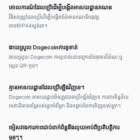
គោលការណ៍ដែលប្រើដើម្បីបង្កើតអាសយដ្ឋានគណន
វិធីសាស្រ្តដែលប្រើដើម្បីបង្កើតព័ត៌មានគណនីអនុវត្ត
តាមBIP44ស្ដង់ដា។
ងាយស្រួល Dogecoinការទូទាត់
ងាយស្រួល Dogecoin ការទូទាត់ដោយគ្រាន់តែចុចលើតំណ ឬ
ស្កេន QR-កូដ។
គ្មានអាសយដ្ឋានដែលប្រើឡើងវិញទេ។
Dogecoin អាសយដ្ឋានមិនត្រូវបានប្រើឡើងវិញទេ ការពារទិន្នន័យ
មេតាដ៏មានតម្លៃរបស់អ្នកអំពីអ្នក និងទម្លាប់នៃការទិញរបស់អ្នក។
ចៀសវាងការភាពជាប់ពាក់ព័ន្ធនឹងលុយអាប់ពីប្រតិបត្ដិការ
មុនៗ។