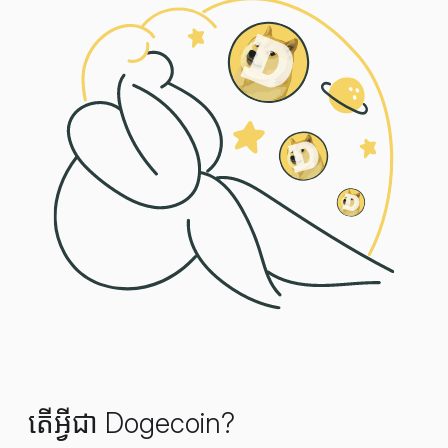
តើអ្វីជា Dogecoin?