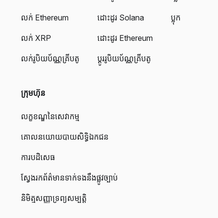
លក់ Ethereum
ដោះដូរ Solana
ប្លុក
លក់ XRP
ដោះដូរ Ethereum
លក់រូបិយប័ណ្ណគ្រីបតូ
ប្តូររូបិយប័ណ្ណគ្រីបតូ
ក្រុមហ៊ុន
លក្ខខណ្ឌនៃសេវាកម្ម
គោលនយោយបាយសិទ្ធិឯកជន
ការបដិសេធ
ស្វែងរកព័ត៌មានទាក់ទងនឹងផ្លូវច្បាប់
និមិត្មសញ្ញាទ្រព្យសម្បត្តិ