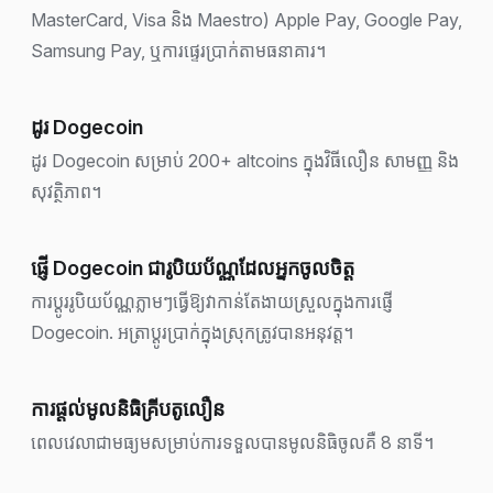
MasterCard, Visa និង Maestro) Apple Pay, Google Pay,
Samsung Pay, ឬការផ្ទេរប្រាក់តាមធនាគារ។
ដូរ Dogecoin
ដូរ Dogecoin សម្រាប់ 200+ altcoins ក្នុងវិធីលឿន សាមញ្ញ និង
សុវត្ថិភាព។
ផ្ញើ Dogecoin ជារូបិយប័ណ្ណដែលអ្នកចូលចិត្ត
ការប្ដូររូបិយប័ណ្ណភ្លាមៗធ្វើឱ្យវាកាន់តែងាយស្រួលក្នុងការផ្ញើ
Dogecoin. អត្រាប្តូរប្រាក់ក្នុងស្រុកត្រូវបានអនុវត្ត។
ការផ្តល់មូលនិធិគ្រីបតូលឿន
ពេលវេលាជាមធ្យមសម្រាប់ការទទួលបានមូលនិធិចូលគឺ 8 នាទី។