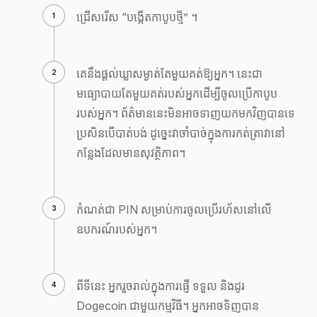
ជ្រើសរើស “បង្កើតកាបូបថ្មី” ។
គេនឹងផ្តល់ឃ្លាសម្ងាត់តែមួយគត់ឱ្យអ្នក។ នេះជា
មធ្យោបាយតែមួយគត់របស់អ្នកដើម្បីចូលប្រើកាបូប
របស់អ្នក។ ព័ត៌មាននេះមិនអាចទាញយកមកវិញបានទេ
ប្រសិនបើបាត់បង់ ដូច្នេះវាចាំបាច់ក្នុងការកត់ត្រាវានៅ
កន្លែងដែលមានសុវត្ថិភាព។
កំណត់ជា PIN សម្រាប់ការចូលប្រើរហ័សនៅលើ
ឧបករណ៍របស់អ្នក។
ពីទីនេះ អ្នករួចរាល់ក្នុងការផ្ញើ ទទួល និងដូរ
Dogecoin ជាមួយកម្មវិធី។ អ្នកអាចទិញបាន