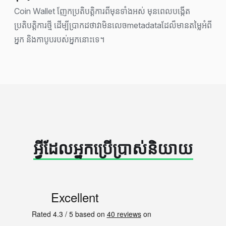
Coin Wallet ញែកប្រតិបត្តិការពីមុនទាំងអស់ មុនពេលបង្កើត
ប្រតិបត្តិការថ្មី ដើម្បីប្រាកដថាវាមិនលេចmetadataដែល៏មានតម្លៃអំពី
អ្នក និងកាបូបរបស់អ្នកនោះទេ។
អ្វីដែលអ្នកប្រើប្រាស់និយាយ