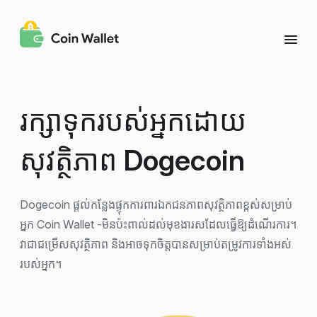
រក្សាទុករបស់អ្នកដោយ
សុវត្ថិភាព
Dogecoin
Dogecoin ផ្តល់កន្លែងផ្ទុកការពារឯកជនភាពសុវត្ថិភាពខ្ពស់សម្រាប់
អ្នក Coin Wallet -មិនប៉ះពាល់ដល់មុខងារសដែលធ្វើឱ្យដំណើរការ។
វាជាជម្រើសសុវត្ថិភាព និងអាចទុកចិត្តបានសម្រាប់តម្រូវការទាំងអស់
របស់អ្នក។