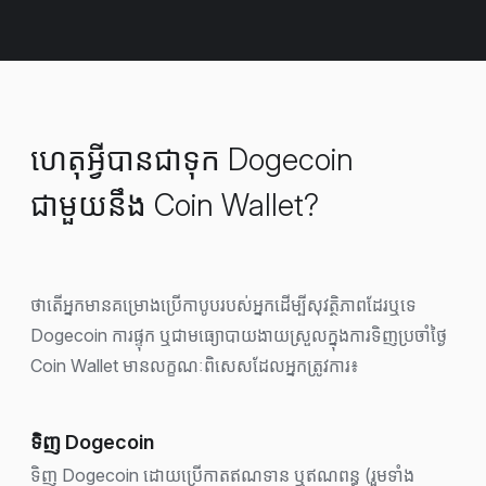
ហេតុអ្វីបានជាទុក Dogecoin
ជាមួយនឹង Coin Wallet?
ថាតើអ្នកមានគម្រោងប្រើកាបូបរបស់អ្នកដើម្បីសុវត្ថិភាពដែរឬទេ
Dogecoin ការផ្ទុក ឬជាមធ្យោបាយងាយស្រួលក្នុងការទិញប្រចាំថ្ងៃ
Coin Wallet មានលក្ខណៈពិសេសដែលអ្នកត្រូវការ៖
ទិញ Dogecoin
ទិញ Dogecoin ដោយប្រើកាតឥណទាន ឬឥណពន្ធ (រួមទាំង