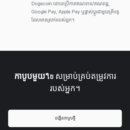
Dogecoin ដោយប្រើកាតឥណទាន/ឥណពន្ធ,
Google Pay, Apple Pay ឬផ្លាស់ប្តូរជាមួយគ្រីបតូ
ដែលមានស្រាប់របស់អ្នក។
កាបូបមួយใบ
សម្រាប់គ្រប់តម្រូវការ
របស់អ្នក។
បង្កើតកាបូបថ្មី