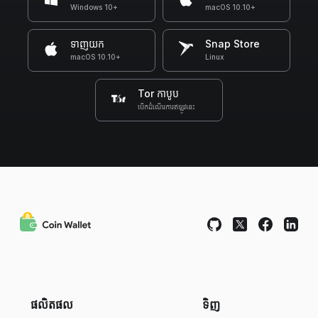
Windows 10+
macOS 10.10+
ទាញយក
Snap Store
macOS 10.10+
Linux
Tor កាបូប
បើកដំណើរការឥឡូវនេះ
ផលិតផល
ទិញ