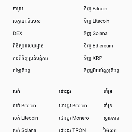
កាបូប
ទិញ Bitcoin
លក្ខណៈពិសេស
ទិញ Litecoin
DEX
ទិញ Solana
ពិនិត្យអាសយដ្ឋាន
ទិញ Ethereum
ការពិនិត្យប្រតិបត្តិការ
ទិញ XRP
តម្លៃគ្រីបតូ
ទិញរូបិយប័ណ្ណគ្រីបតូ
លក់
ដោះដូរ
គាំទ្រ
លក់ Bitcoin
ដោះដូរ Bitcoin
គាំទ្រ
លក់ Litecoin
ដោះដូរ Monero
ស្ថានភាព
លក់ Solana
ដោះដូរ TRON
ថ្លៃសេវា