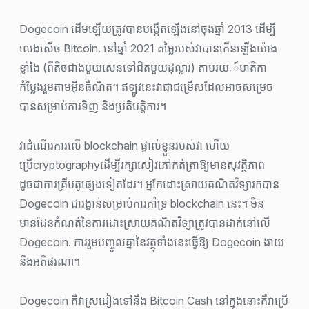
Dogecoin ដើមឡើយត្រូវបានបង្កើតឡើងនៅចុងឆ្នាំ 2013 ដើម្បី
លេងសើច Bitcoin. នៅឆ្នាំ 2021 តម្លៃរបស់វាបានកើនឡើងយ៉ាង
ខ្លាំងៃ (ពីតិចជាងមួយសេនទៅជិតមួយដុល្លារ) តាមរយៈ៍មាតិកា
កំប្លែងរួមតាមអ៊ីនធឺណិត។ ឥឡូវនេះវាជាជម្រើសដែលអាចសម្រេច
បានសម្រាប់ការទិញ និងប្រតិបត្តិការ។
វាដំណើរការលើ blockchain ផ្ទាល់ខ្លួនរបស់វា ហើយ
ប្រើcryptographyដើម្បីរក្សាសៀវភៅកត់ត្រាឱ្យមានសុវត្ថិភាព
ដូចជាការគ្រីបតូផ្សេងទៀតដែរ។ អ្នកែដោះស្រាយគណិតវិទ្យារកបាន
Dogecoin ជារង្វាន់សម្រាប់ការគាំទ្រ blockchain នេះ។ មិន
មានដែនកំណត់នៃការដោះស្រាយគណិតវិទ្យាត្រូវបានដាក់នៅលើ
Dogecoin. ការរួមបញ្ចូលគ្នានៃវត្ថុទាំងនេះធ្វើឱ្យ Dogecoin ងាយ
នឹងអតិផរណា។
Dogecoin គឺវាស្រដៀងទៅនឹង Bitcoin Cash នៅក្នុងនោះគឺវាប្រើ