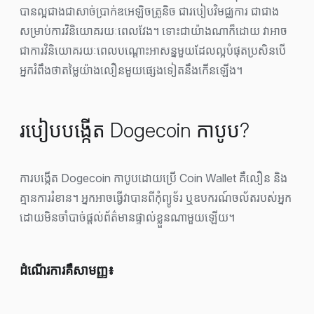
បានល្អជាងជាសាច់ប្រាក់ឌអេឡិចត្រូនិច ជារបៀបវិមជ្ឈការ ជាជាង
សម្រាប់ការវិនិយោគរយៈពេលវែង។ ទោះជាយ៉ាងណាក៏ដោយ វាអាច
ជាការវិនិយោគរយៈពេលបណ្ដោះអាសន្នមួយដែលល្អបំផុតប្រសិនបើ
អ្នករំពឹងថាតម្លៃយ៉ាងលឿនមួយផ្សេងទៀតនឹងកើនឡើង។
របៀបបង្កើត Dogecoin កាបូប?
ការបង្កើត Dogecoin កាបូបដោយប្រើ Coin Wallet គឺលឿន និង
គ្មានការរំខាន។ អ្នកអាចធ្វើវាបានពីកុំព្យូទ័រ ឬឧបករណ៍ចល័តរបស់អ្នក
ដោយមិនចាំបាច់ផ្តល់ព័ត៌មានផ្ទាល់ខ្លួនណាមួយឡើយ។
ដំណើរការគឺសាមញ្ញ៖