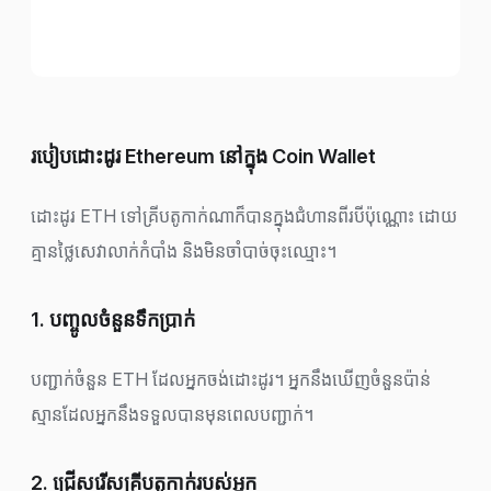
របៀបដោះដូរ Ethereum នៅក្នុង Coin Wallet
ដោះដូរ ETH ទៅគ្រីបតូកាក់ណាក៏បានក្នុងជំហានពីរបីប៉ុណ្ណោះ ដោយ
គ្មានថ្លៃសេវាលាក់កំបាំង និងមិនចាំបាច់ចុះឈ្មោះ។
1. បញ្ចូលចំនួនទឹកប្រាក់
បញ្ជាក់ចំនួន ETH ដែលអ្នកចង់ដោះដូរ។ អ្នកនឹងឃើញចំនួនប៉ាន់
ស្មានដែលអ្នកនឹងទទួលបានមុនពេលបញ្ជាក់។
2. ជ្រើសរើសគ្រីបតូកាក់របស់អ្នក