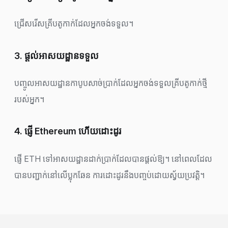
ជ្រើសរើសគ្រីបតូកាក់ដែលអ្នកចង់ទទួល។
3. ផ្តល់អាសយដ្ឋានទទួល
បញ្ចូលអាសយដ្ឋានកាបូបសាច់ប្រាក់ដែលអ្នកចង់ទទួលគ្រីបតូកាក់ថ្មី
របស់អ្នក។
4. ផ្ញើ Ethereum ហើយដោះដូរ
ផ្ញើ ETH ទៅអាសយដ្ឋានដាក់ប្រាក់ដែលបានផ្តល់ឱ្យ។ នៅពេលដែល
បានបញ្ជាក់នៅលើប្លុកឆែន ការដោះដូរនឹងបញ្ចប់ដោយស្វ័យប្រវត្តិ។