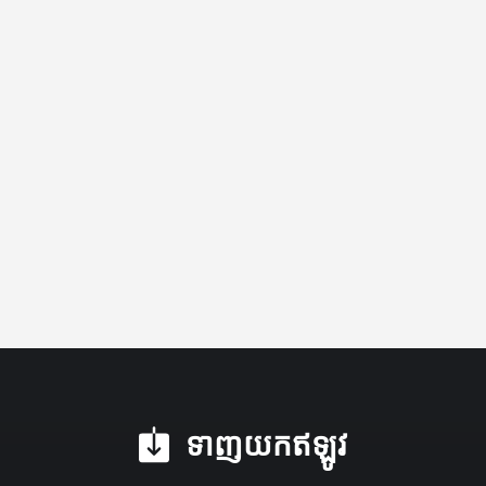
ទាញ​យក​ឥឡូវ