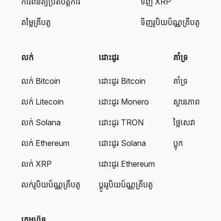
ការពិនិត្យប្រតិបត្តិការ
ទិញ XRP
តម្លៃគ្រីបតូ
ទិញរូបិយប័ណ្ណគ្រីបតូ
លក់
ដោះដូរ
គាំទ្រ
លក់ Bitcoin
ដោះដូរ Bitcoin
គាំទ្រ
លក់ Litecoin
ដោះដូរ Monero
ស្ថានភាព
លក់ Solana
ដោះដូរ TRON
ថ្លៃសេវា
លក់ Ethereum
ដោះដូរ Solana
ប្លុក
លក់ XRP
ដោះដូរ Ethereum
លក់រូបិយប័ណ្ណគ្រីបតូ
ប្តូររូបិយប័ណ្ណគ្រីបតូ
ក្រុមហ៊ុន