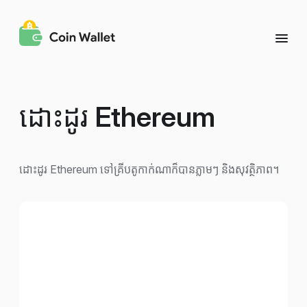
ដោះដូរ
Ethereum
ដោះដូរ Ethereum ទៅគ្រីបតូកាក់ណាក៏បានភ្លាមៗ និងសុវត្ថិភាព។