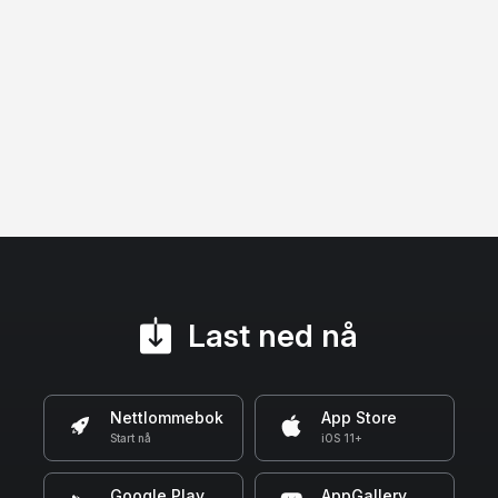
Last ned nå
Nettlommebok
App Store
Start nå
iOS 11+
Google Play
AppGallery