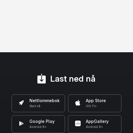
Last ned nå
Nettlommebok
App Store
Start nå
iOS 11+
Google Play
AppGallery
Android 8+
Android 8+