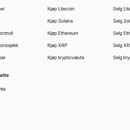
er
Kjøp Litecoin
Selg Lit
Kjøp Solana
Selg So
ntroll
Kjøp Ethereum
Selg Et
jonssjekk
Kjøp XRP
Selg X
ser
Kjøp kryptovaluta
Selg kr
øtte
tte