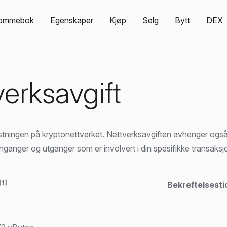
ommebok
Egenskaper
Kjøp
Selg
Bytt
DEX
verksavgift
stningen på kryptonettverket. Nettverksavgiften avhenger også
nganger og utganger som er involvert i din spesifikke transaksj
[1]
Bekreftelsesti