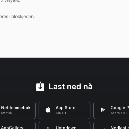
72 vBytes.
eres i blokkjeden.
Last ned nå
Nettlommebok
App Store
Google P
Start nå
iOS 11+
Android 8+
AppGallery
Uptodown
Nedlasti