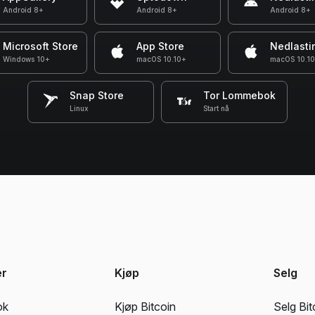
Android 8+
Android 8+
Android 8+
Microsoft Store
App Store
Nedlasti
Windows 10+
macOS 10.10+
macOS 10.1
Snap Store
Tor Lommebok
Linux
Start nå
er
Kjøp
Selg
ok
Kjøp Bitcoin
Selg Bit