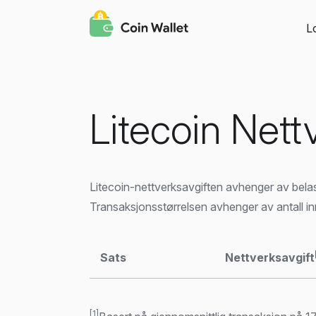
L
Litecoin Nett
Litecoin-nettverksavgiften avhenger av bela
Transaksjonsstørrelsen avhenger av antall in
Sats
Nettverksavgift
[1]