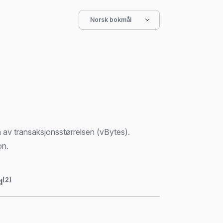
Norsk bokmål
 av transaksjonsstørrelsen (vBytes).
on.
[2]
d