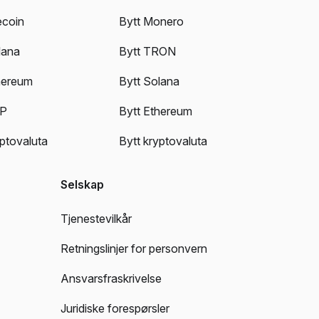
ecoin
Bytt Monero
lana
Bytt TRON
hereum
Bytt Solana
RP
Bytt Ethereum
yptovaluta
Bytt kryptovaluta
Selskap
Tjenestevilkår
Retningslinjer for personvern
Ansvarsfraskrivelse
Juridiske forespørsler