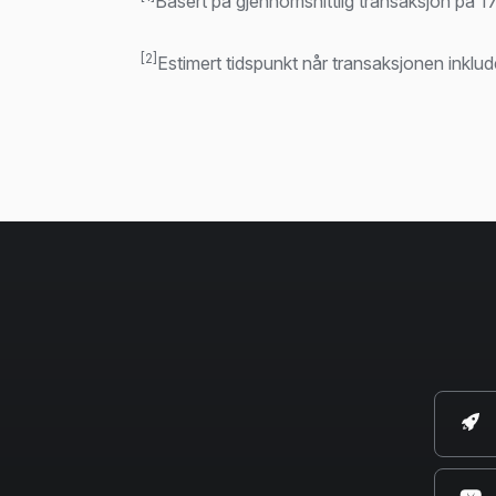
Basert på gjennomsnittlig transaksjon på 1
[2]
Estimert tidspunkt når transaksjonen inklud