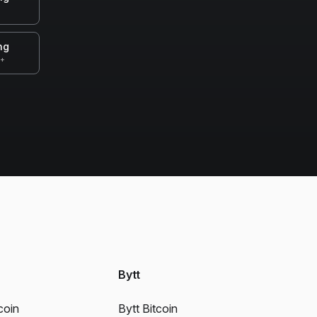
ng
0+
Bytt
coin
Bytt Bitcoin