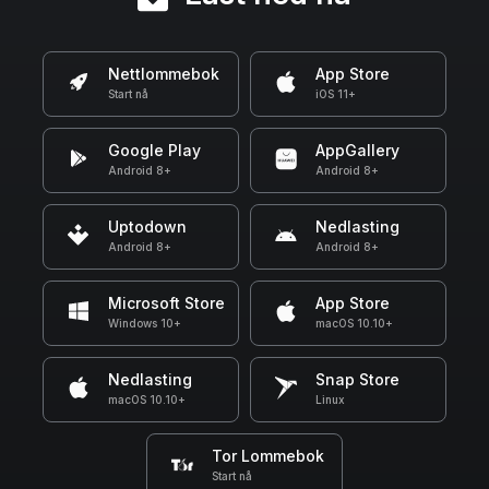
Nettlommebok
App Store
Start nå
iOS 11+
Google Play
AppGallery
Android 8+
Android 8+
Uptodown
Nedlasting
Android 8+
Android 8+
Microsoft Store
App Store
Windows 10+
macOS 10.10+
Nedlasting
Snap Store
macOS 10.10+
Linux
Tor Lommebok
Start nå