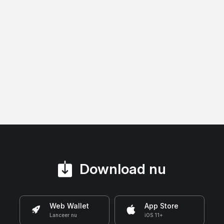
Download nu
Web Wallet
App Store
Lanceer nu
iOS 11+