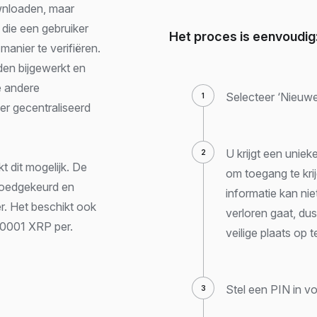
wnloaden, maar
die een gebruiker
Het proces is eenvoudig
manier te verifiëren.
den bijgewerkt en
e andere
Selecteer ‘Nieuw
er gecentraliseerd
U krijgt een uniek
 dit mogelijk. De
om toegang te kr
 goedgekeurd en
informatie kan ni
r. Het beschikt ook
verloren gaat, du
,00001 XRP per.
veilige plaats op t
Stel een PIN in v