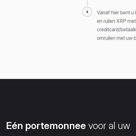
Vanaf hier bent u
en ruilen XRP me
creditcard/betaal
omruilen met uw 
Eén portemonnee
voor al uw