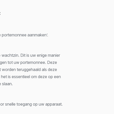
:
e portemonnee aanmaken’.
e wachtzin. Dit is uw enige manier
ijgen tot uw portemonnee. Deze
et worden teruggehaald als deze
s het is essentieel om deze op een
e slaan.
oor snelle toegang op uw apparaat.