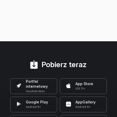
Pobierz teraz
Portfel
App Store
internetowy
iOS 11+
Uruchom teraz
Google Play
AppGallery
Android 8+
Android 8+