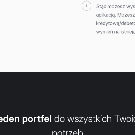
Stąd możesz wysy
aplikacją. Możesz
kredytową/debeto
wymień na istniej
eden portfel
do wszystkich Twoi
potrzeb