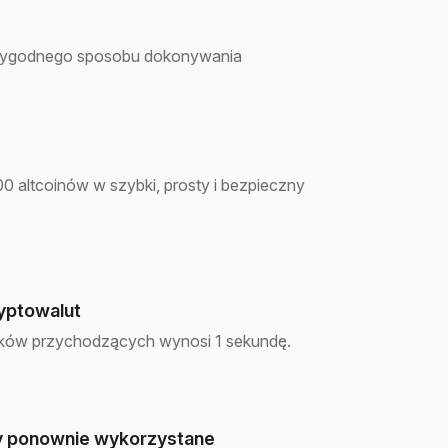
o wygodnego sposobu dokonywania
 altcoinów w szybki, prosty i bezpieczny
yptowalut
dków przychodzących wynosi 1 sekundę.
ły ponownie wykorzystane