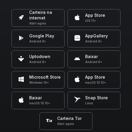
Carteira na
App Store
internet
iOS 11+
Abrir agora
Google Play
AppGallery
Android 8+
Android 8+
Uptodown
Baixar
Android 8+
Android 8+
Microsoft Store
App Store
Windows 10+
macOS 10.10+
Baixar
Snap Store
macOS 10.10+
Linux
Carteira Tor
Abrir agora