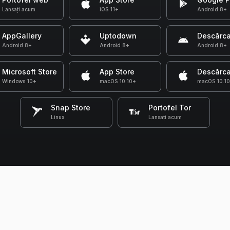
Lansați acum
iOS 11+
Android 8+
AppGallery
Uptodown
Descărca
Android 8+
Android 8+
Android 8+
Microsoft Store
App Store
Descărca
Windows 10+
macOS 10.10+
macOS 10.1
Snap Store
Portofel Tor
Linux
Lansați acum