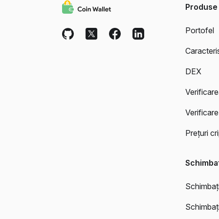
Produse
Portofel
Caracteris
DEX
Verificar
Verificare
Prețuri c
Schimbaț
Schimbați
Schimbaț