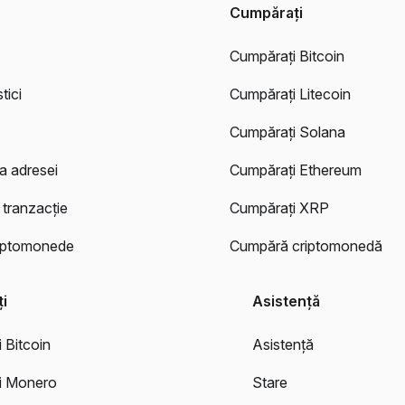
Cumpărați
Cumpărați Bitcoin
tici
Cumpărați Litecoin
Cumpărați Solana
ea adresei
Cumpărați Ethereum
 tranzacție
Cumpărați XRP
riptomonede
Cumpără criptomonedă
i
Asistență
 Bitcoin
Asistență
i Monero
Stare