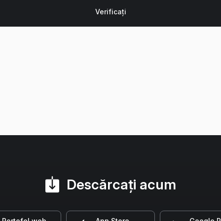
Descărcați acum
Portofel web
App Store
Google P