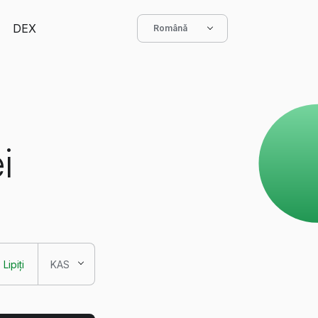
DEX
Română
i
Lipiți
KAS