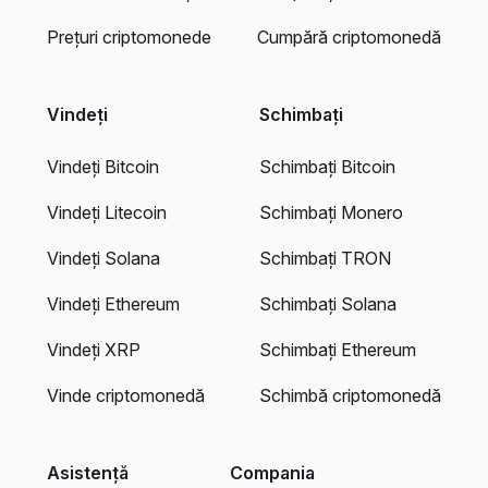
Prețuri criptomonede
Cumpără criptomonedă
Vindeți
Schimbați
Vindeți Bitcoin
Schimbați Bitcoin
Vindeți Litecoin
Schimbați Monero
Vindeți Solana
Schimbați TRON
Vindeți Ethereum
Schimbați Solana
Vindeți XRP
Schimbați Ethereum
Vinde criptomonedă
Schimbă criptomonedă
Asistență
Compania