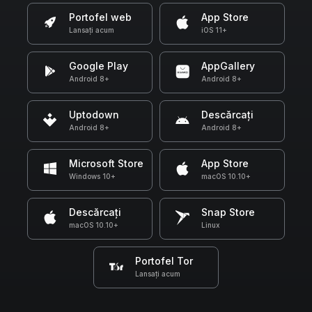
Portofel web
App Store
Lansați acum
iOS 11+
Google Play
AppGallery
Android 8+
Android 8+
Uptodown
Descărcați
Android 8+
Android 8+
Microsoft Store
App Store
Windows 10+
macOS 10.10+
Descărcați
Snap Store
macOS 10.10+
Linux
Portofel Tor
Lansați acum