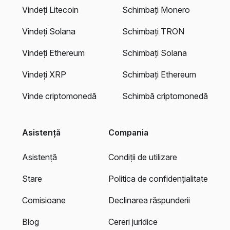
Vindeți Litecoin
Schimbați Monero
Vindeți Solana
Schimbați TRON
Vindeți Ethereum
Schimbați Solana
Vindeți XRP
Schimbați Ethereum
Vinde criptomonedă
Schimbă criptomonedă
Asistență
Compania
Asistență
Condiții de utilizare
Stare
Politica de confidențialitate
Comisioane
Declinarea răspunderii
Blog
Cereri juridice