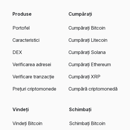
Produse
Cumpărați
Portofel
Cumpărați Bitcoin
Caracteristici
Cumpărați Litecoin
DEX
Cumpărați Solana
Verificarea adresei
Cumpărați Ethereum
Verificare tranzacție
Cumpărați XRP
Prețuri criptomonede
Cumpără criptomonedă
Vindeți
Schimbați
Vindeți Bitcoin
Schimbați Bitcoin