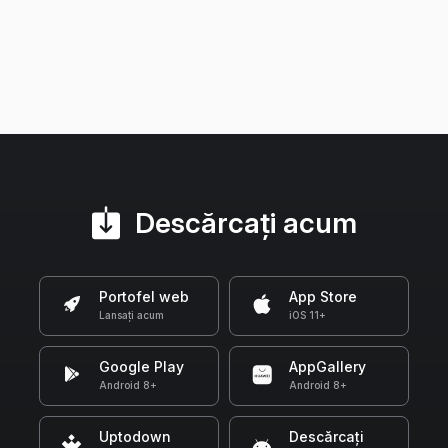
Descărcați acum
Portofel web
App Store
Lansați acum
iOS 11+
Google Play
AppGallery
Android 8+
Android 8+
Uptodown
Descărcați