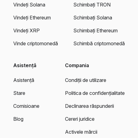
Vindeți Solana
Schimbați TRON
Vindeți Ethereum
Schimbați Solana
Vindeți XRP
Schimbați Ethereum
Vinde criptomonedă
Schimbă criptomonedă
Asistență
Compania
Asistență
Condiții de utilizare
Stare
Politica de confidențialitate
Comisioane
Declinarea răspunderii
Blog
Cereri juridice
Activele mărcii