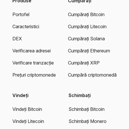
Produse
Cumpărați
Portofel
Cumpărați Bitcoin
Caracteristici
Cumpărați Litecoin
DEX
Cumpărați Solana
Verificarea adresei
Cumpărați Ethereum
Verificare tranzacție
Cumpărați XRP
Prețuri criptomonede
Cumpără criptomonedă
Vindeți
Schimbați
Vindeți Bitcoin
Schimbați Bitcoin
Vindeți Litecoin
Schimbați Monero