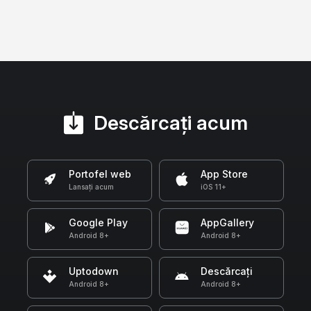
Descărcați acum
Portofel web
App Store
Lansați acum
iOS 11+
Google Play
AppGallery
Android 8+
Android 8+
Uptodown
Descărcați
Android 8+
Android 8+