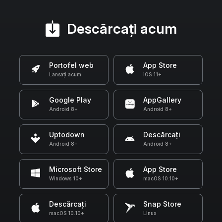
Descărcați acum
Portofel web
App Store
Lansați acum
iOS 11+
Google Play
AppGallery
Android 8+
Android 8+
Uptodown
Descărcați
Android 8+
Android 8+
Microsoft Store
App Store
Windows 10+
macOS 10.10+
Descărcați
Snap Store
macOS 10.10+
Linux