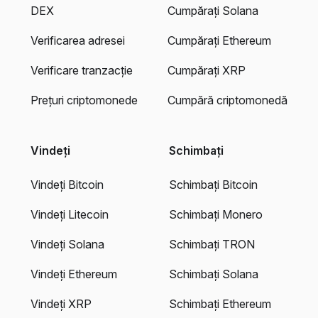
DEX
Cumpărați Solana
Verificarea adresei
Cumpărați Ethereum
Verificare tranzacție
Cumpărați XRP
Prețuri criptomonede
Cumpără criptomonedă
Vindeți
Schimbați
Vindeți Bitcoin
Schimbați Bitcoin
Vindeți Litecoin
Schimbați Monero
Vindeți Solana
Schimbați TRON
Vindeți Ethereum
Schimbați Solana
Vindeți XRP
Schimbați Ethereum