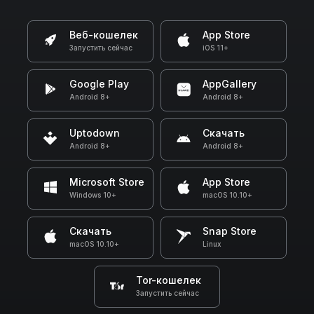
Веб-кошелек
App Store
Запустить сейчас
iOS 11+
Google Play
AppGallery
Android 8+
Android 8+
Uptodown
Скачать
Android 8+
Android 8+
Microsoft Store
App Store
Windows 10+
macOS 10.10+
Скачать
Snap Store
macOS 10.10+
Linux
Tor-кошелек
Запустить сейчас