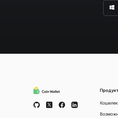
Продук
Кошелек
Возмож