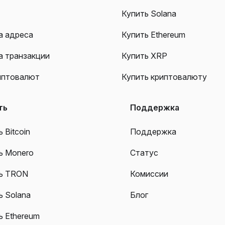
Купить Solana
а адреса
Купить Ethereum
а транзакции
Купить XRP
иптовалют
Купить криптовалюту
ть
Поддержка
 Bitcoin
Поддержка
ь Monero
Статус
ь TRON
Комиссии
ь Solana
Блог
ь Ethereum