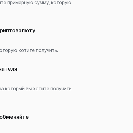
те примерную сумму, которую
криптовалюту
оторую хотите получить.
чателя
на который вы хотите получить
и обменяйте