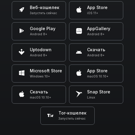
Веб-кошелек
App Store
Запустить сейчас
iOS 11+
Google Play
AppGallery
Android 8+
Android 8+
Uptodown
Скачать
Android 8+
Android 8+
Microsoft Store
App Store
Windows 10+
macOS 10.10+
Скачать
Snap Store
macOS 10.10+
Linux
Tor-кошелек
Запустить сейчас