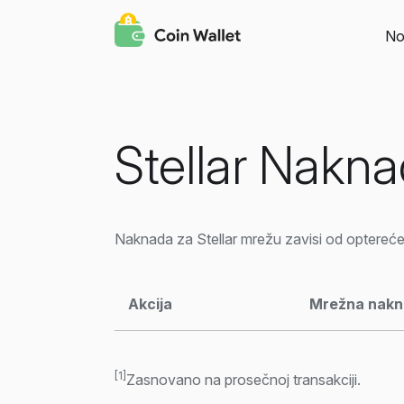
No
Stellar Nakn
Naknada za Stellar mrežu zavisi od optereće
Akcija
Mrežna nak
[1]
Zasnovano na prosečnoj transakciji.