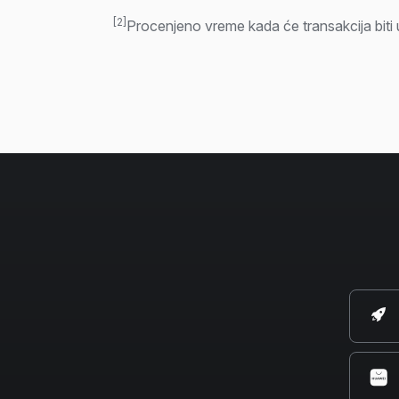
[2]
Procenjeno vreme kada će transakcija biti 