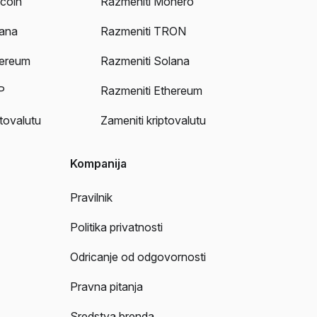
ecoin
Razmeniti Monero
lana
Razmeniti TRON
hereum
Razmeniti Solana
P
Razmeniti Ethereum
ptovalutu
Zameniti kriptovalutu
Kompanija
Pravilnik
Politika privatnosti
Odricanje od odgovornosti
Pravna pitanja
Sredstva brenda