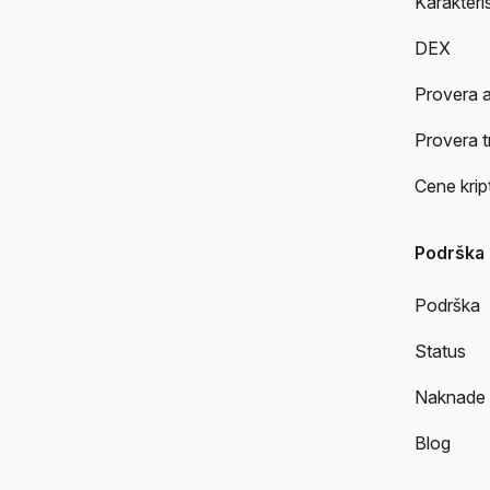
Karakteri
DEX
Provera 
Provera t
Cene krip
Podrška
Podrška
Status
Naknade
Blog