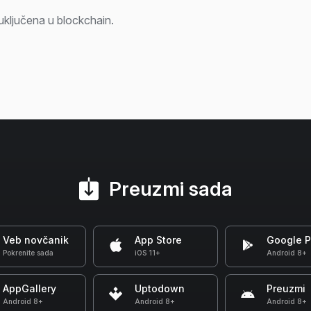
uključena u blockchain.
Preuzmi sada
Veb novčanik
App Store
Google P
Pokrenite sada
iOS 11+
Android 8+
AppGallery
Uptodown
Preuzmi
Android 8+
Android 8+
Android 8+