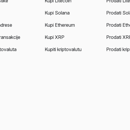
stike
Kupi Litecoin
Prodati Lit
Kupi Solana
Prodati So
adrese
Kupi Ethereum
Prodati Et
ransakcije
Kupi XRP
Prodati XR
tovaluta
Kupiti kriptovalutu
Prodati kri