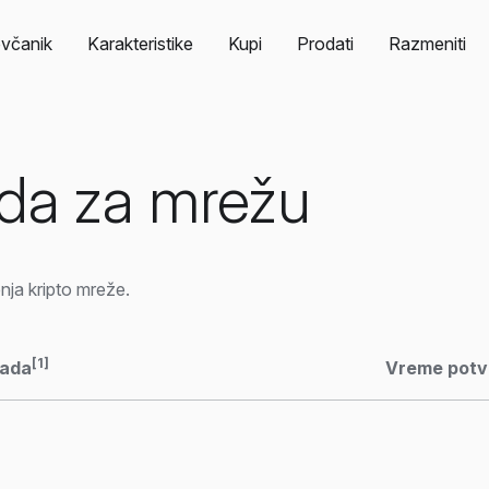
včanik
Karakteristike
Kupi
Prodati
Razmeniti
ada za mrežu
nja kripto mreže.
[1]
nada
Vreme potv