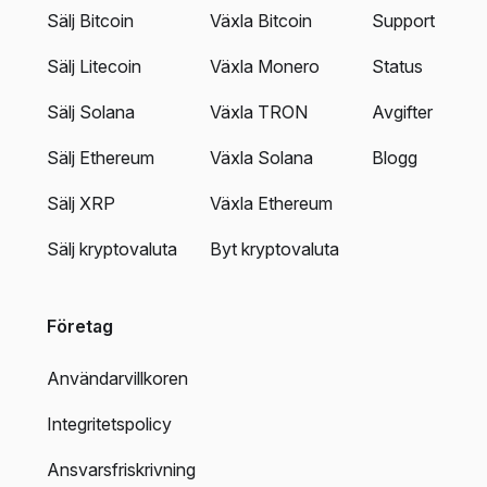
Sälj Bitcoin
Växla Bitcoin
Support
Sälj Litecoin
Växla Monero
Status
Sälj Solana
Växla TRON
Avgifter
Sälj Ethereum
Växla Solana
Blogg
Sälj XRP
Växla Ethereum
Sälj kryptovaluta
Byt kryptovaluta
Företag
Användarvillkoren
Integritetspolicy
Ansvarsfriskrivning