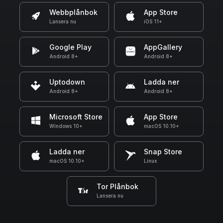
Webbplånbok
App Store
Lansera nu
iOS 11+
Google Play
AppGallery
Android 8+
Android 8+
Uptodown
Ladda ner
Android 8+
Android 8+
Microsoft Store
App Store
Windows 10+
macOS 10.10+
Ladda ner
Snap Store
macOS 10.10+
Linux
Tor Plånbok
Lansera nu