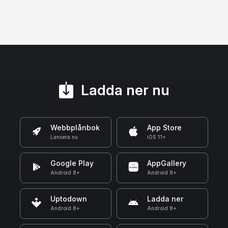
Ladda ner nu
Webbplånbok
App Store
Lansera nu
iOS 11+
Google Play
AppGallery
Android 8+
Android 8+
Uptodown
Ladda ner
Android 8+
Android 8+