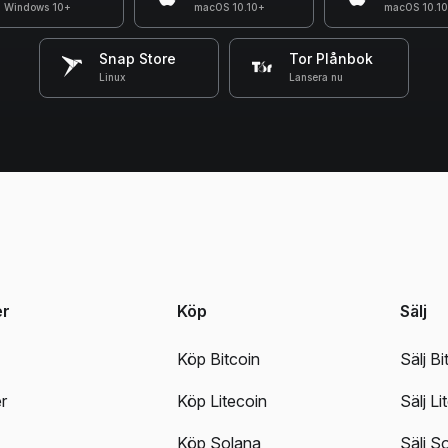
Windows 10+
macOS 10.10+
macOS 10.1
Snap Store
Tor Plånbok
Linux
Lansera nu
er
Köp
Sälj
Köp Bitcoin
Sälj Bi
r
Köp Litecoin
Sälj Li
Köp Solana
Sälj S