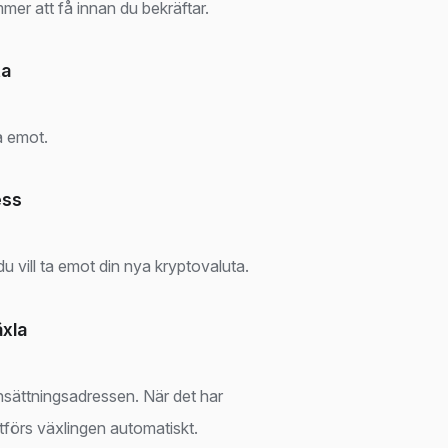
er att få innan du bekräftar.
ta
ta emot.
ess
 vill ta emot din nya kryptovaluta.
äxla
nsättningsadressen. När det har
tförs växlingen automatiskt.