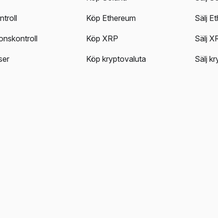
troll
Köp Ethereum
Sälj E
onskontroll
Köp XRP
Sälj X
ser
Köp kryptovaluta
Sälj k