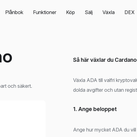
Plånbok
Funktioner
Köp
Sälj
Växla
DEX
no
Så här växlar du Cardano 
Växla ADA till valfri kryptova
bart och säkert.
dolda avgifter och utan regist
1. Ange beloppet
Ange hur mycket ADA du vill