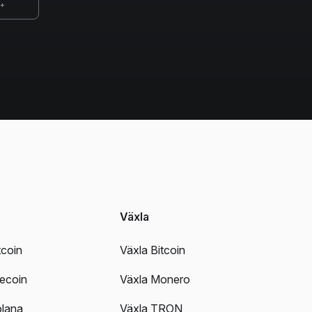
0+
Växla
tcoin
Växla Bitcoin
tecoin
Växla Monero
olana
Växla TRON