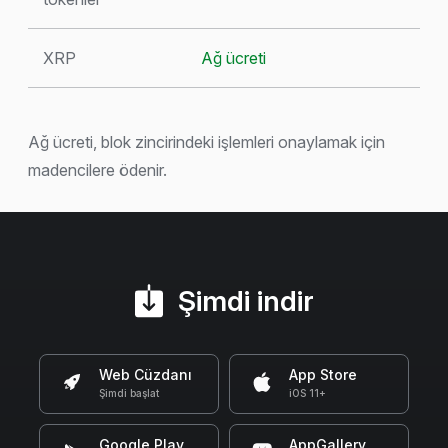
XRP
Ağ ücreti
Ağ ücreti, blok zincirindeki işlemleri onaylamak için
madencilere ödenir.
Şimdi indir
Web Cüzdanı
App Store
Şimdi başlat
iOS 11+
Google Play
AppGallery